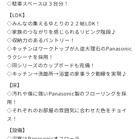
◇駐車スペースは３台分！
【LDK】
◇みんなの集えるゆとりの２２帖LDK！
◇家族のつながりを感じられるリビング階段♪
◇収納力のあるパントリー！
◇キッチンはワークトップが人造大理石のPanasonic
ラクシーナを採用！
◇同シリーズのカップボードも完備！
◇キッチン→洗面所→浴室の家事ラク動線を実現♪
【床】
◇汚れや傷に強いPanasonic製のフローリングを採
用！
◇それぞれのお部屋の雰囲気に合わせた色をチョイ
ス！
【設備】
◇浴室はPanasonicオフローラ