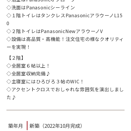
◇洗面はPanasonicシーライン
◇１階トイレはタンクレスPanasonicアラウーノL15
0
◇２階トイレはPanasonicNewアラウーノV
◇設備は高品質・高機能！注文住宅の様なクオリティ
ーを実現！
【２階】
◇全居室６帖以上！
◇全居室収納完備♪
◇主寝室にはひろびろ３帖のWIC！
◇アクセントクロスでおしゃれな雰囲気を演出しまし
た♪
築年月
新築（2022年10月完成）