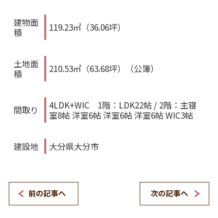
建物面
119.23㎡（36.06坪）
積
土地面
210.53㎡（63.68坪）（公簿）
積
4LDK+WIC 1階：LDK22帖 / 2階：主寝
間取り
室8帖 洋室6帖 洋室6帖 洋室6帖 WIC3帖
建設地
大分県大分市